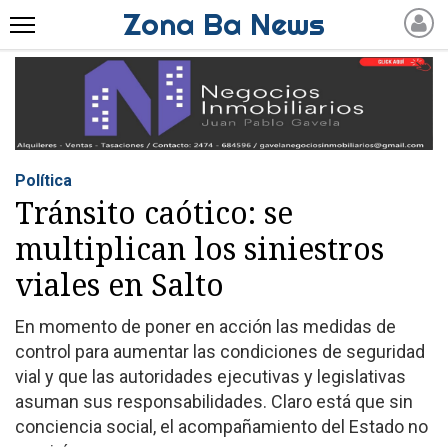
Zona Ba News
INICIO
NOTICIAS RECIENTES
POLÍTICA
ECONOMÍA
Política
POLICIALES
Tránsito caótico: se
DEPORTES
multiplican los siniestros
ESPECTÁCULOS
viales en Salto
SOCIEDAD
En momento de poner en acción las medidas de
SERVICIOS
control para aumentar las condiciones de seguridad
PRONÓSTICO
vial y que las autoridades ejecutivas y legislativas
QUINIELAS Y LOTERIAS
asuman sus responsabilidades. Claro está que sin
conciencia social, el acompañamiento del Estado no
HORÓSCOPO