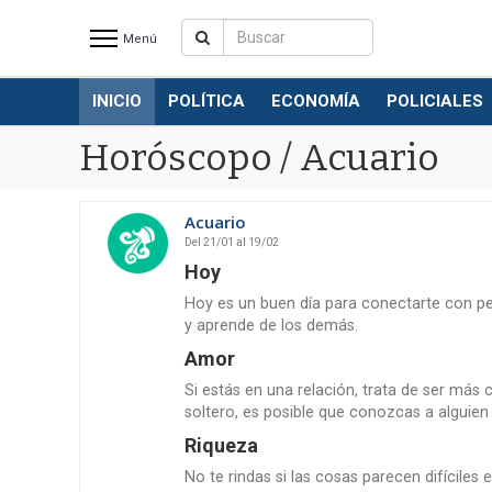
Menú
INICIO
POLÍTICA
ECONOMÍA
POLICIALES
INICIO
NOTICIAS RECIENTES
Horóscopo / Acuario
POLÍTICA
ECONOMÍA
Acuario
POLICIALES
Del
21/01
al
19/02
Hoy
DEPORTES
Hoy es un buen día para conectarte con pe
ESPECTÁCULOS
y aprende de los demás.
SOCIEDAD
Amor
Si estás en una relación, trata de ser más 
SERVICIOS
soltero, es posible que conozcas a alguien
PRONÓSTICO
Riqueza
QUINIELAS Y LOTERIAS
No te rindas si las cosas parecen difíciles 