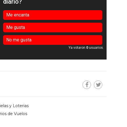
diario?
Me encanta
Me gusta
No me gusta
Ya votaron
0
usuarios.
elas y Loterias
rios de Vuelos