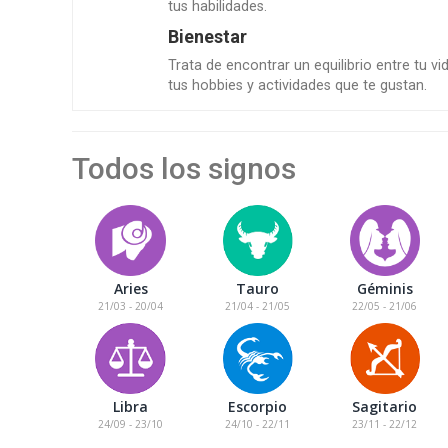
tus habilidades.
HORÓSCOPO
Bienestar
HORARIOS DE VUELOS
Trata de encontrar un equilibrio entre tu vi
TAPA DE LOS DIARIOS
tus hobbies y actividades que te gustan.
Todos los signos
CONTÁCTENOS
AYUDA
TÉRMINOS
Y
CONDICIONES
Aries
Tauro
Géminis
POLÍTICAS
DE
21/03 - 20/04
21/04 - 21/05
22/05 - 21/06
PRIVACIDAD
MAPA
DEL
SITIO
APP
Libra
Escorpio
Sagitario
PARA
24/09 - 23/10
24/10 - 22/11
23/11 - 22/12
SMARTPHONE